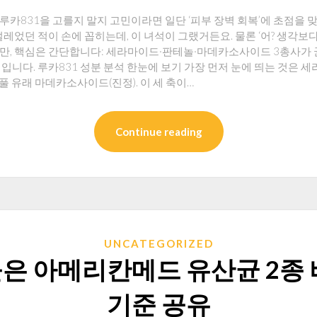
 루카831을 고를지 말지 고민이라면 일단 ‘피부 장벽 회복’에 초점을
레었던 적이 손에 꼽히는데, 이 녀석이 그랬거든요. 물론 ‘어? 생각보다
만, 핵심은 간단합니다: 세라마이드·판테놀·마데카소사이드 3총사가 균
니다. 루카831 성분 분석 한눈에 보기 가장 먼저 눈에 띄는 것은 세라
병풀 유래 마데카소사이드(진정). 이 세 축이…
Continue reading
UNCATEGORIZED
은 아메리칸메드 유산균 2종 
기준 공유