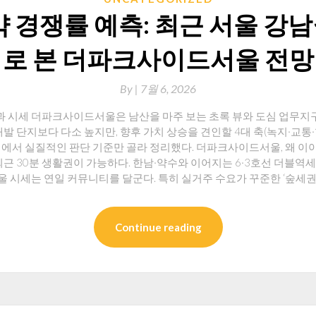
약 경쟁률 예측: 최근 서울 강
로 본 더파크사이드서울 전망
By
|
7월 6, 2026
시세 더파크사이드서울은 남산을 마주 보는 초록 뷰와 도심 업무지구
개발 단지보다 다소 높지만, 향후 가치 상승을 견인할 4대 축(녹지·교
래에서 실질적인 판단 기준만 골라 정리했다. 더파크사이드서울, 왜 이
퇴근 30분 생활권이 가능하다. 한남·약수와 이어지는 6·3호선 더블역세
 시세는 연일 커뮤니티를 달군다. 특히 실거주 수요가 꾸준한 ‘숲세권
Continue reading