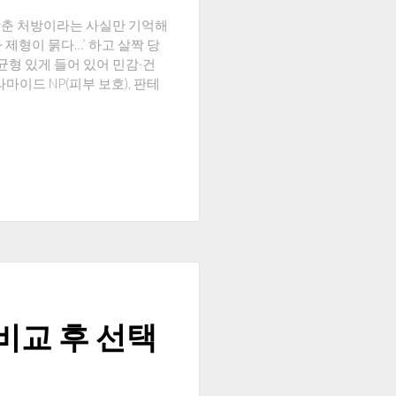
 맞춘 처방이라는 사실만 기억해
 제형이 묽다…’ 하고 살짝 당
형 있게 들어 있어 민감·건
마이드 NP(피부 보호), 판테
비교 후 선택