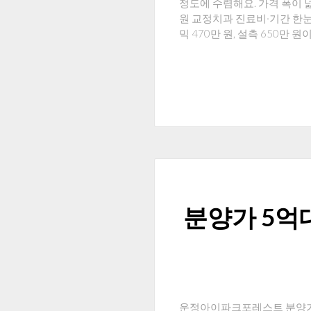
정도에 수렴해요. 가격 폭이 넓
원 교정치과 진료비·기간 한눈에
믹 470만 원, 설측 650만 
분양가 5억
운정아이파크포레스트 분양가 