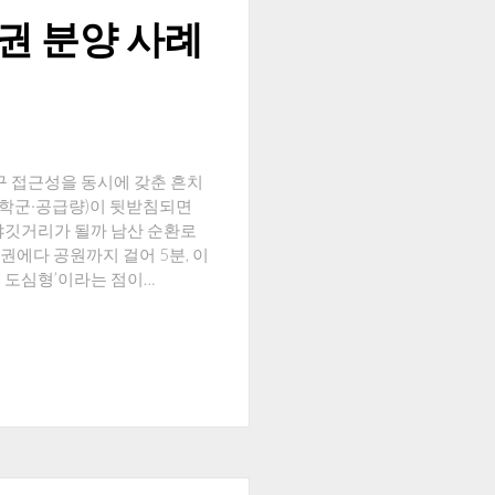
남권 분양 사례
 접근성을 동시에 갖춘 흔치
통·학군·공급량)이 뒷받침되면
야깃거리가 될까 남산 순환로
권에다 공원까지 걸어 5분, 이
 도심형’이라는 점이…